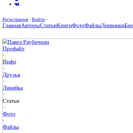
Регистрация
·
Войти
·
Главная
Авторы
Статьи
Книги
Фото
Файлы
Дневники
Би
Павел Раубичкин
Профайл
·
Инфо
·
Друзья
·
Линейка
·
Статьи
·
Фото
·
Файлы