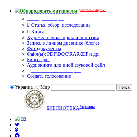
делитесь с миром!
Обнародовать материалы
Тип публикации
Статья, обзор, исследование
Книга
Художественная проза или поэзия
Запись в личном дневнике (блоге)
Фотодокументы
Файл(ы): PDF\DOC\RAR\ZIP и др.
Биография
Аудиокнига или иной звуковой файл
Дополнительные опции:
Создать голосование
Украина
Мир
Украины
БИБЛИОТЕКА