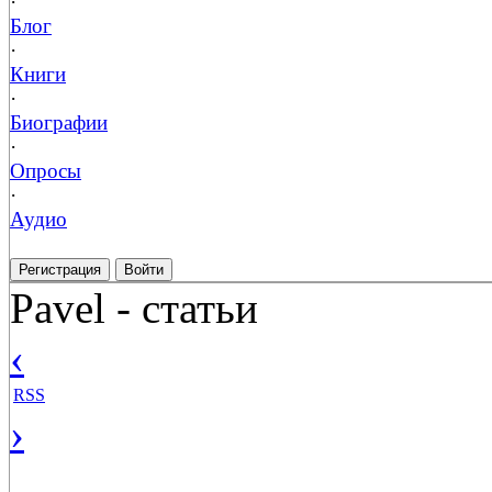
·
Блог
·
Книги
·
Биографии
·
Опросы
·
Аудио
Регистрация
Войти
Pavel - статьи
‹
RSS
›