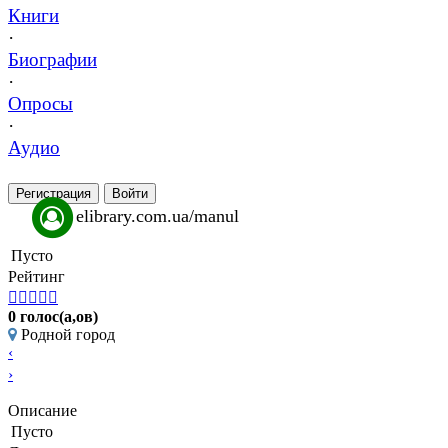
Книги
·
Биографии
·
Опросы
·
Аудио
Регистрация
Войти
elibrary.com.ua/manul
Пусто
Рейтинг





0 голос(а,ов)
Родной город
‹
›
Описание
Пусто