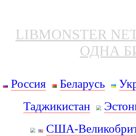
LIBMONSTER N
ОДНА Б
Россия
Беларусь
Ук
Таджикистан
Эстон
США-Великобрит