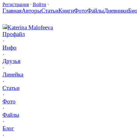
Регистрация
·
Войти
·
Главная
Авторы
Статьи
Книги
Фото
Файлы
Дневники
Би
Katerina Malofeeva
Профайл
·
Инфо
·
Друзья
·
Линейка
·
Статьи
·
Фото
·
Файлы
·
Блог
·