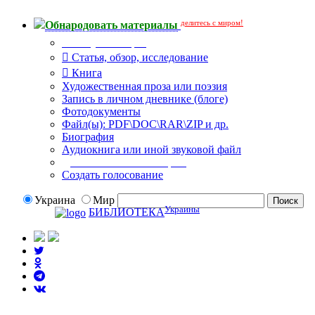
делитесь с миром!
Обнародовать материалы
Тип публикации
Статья, обзор, исследование
Книга
Художественная проза или поэзия
Запись в личном дневнике (блоге)
Фотодокументы
Файл(ы): PDF\DOC\RAR\ZIP и др.
Биография
Аудиокнига или иной звуковой файл
Дополнительные опции:
Создать голосование
Украина
Мир
Украины
БИБЛИОТЕКА