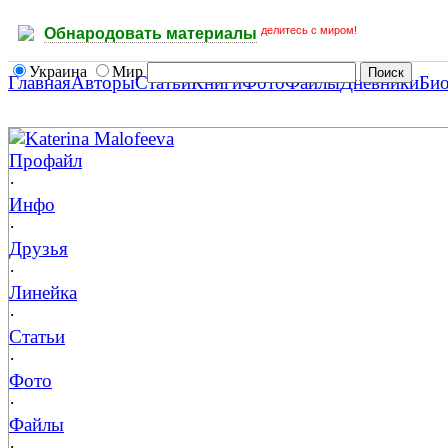
делитесь с миром!
Обнародовать материалы
Украина
Мир
Главная
Авторы
Статьи
Книги
Фото
Файлы
Дневники
Би
Katerina Malofeeva
Профайл
·
Инфо
·
Друзья
·
Линейка
·
Статьи
·
Фото
·
Файлы
·