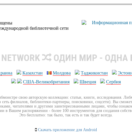
щищены
еждународной библиотечной сети
R NETWORK
ОДИН МИР - ОДНА
краина
Казахстан
Молдова
Таджикистан
Эстон
США-Великобритания
Швеция
Сербия
ибмонстре свою авторскую коллекцию: статьи, книги, исследования. Ли
з сеть филиалов, библиотеки-партнеры, поисковики, соцсети). Вы сможет
иками, читателями и другими заинтересованными лицами, чтобы ознако
ии в Вашем распоряжении - более 100 инструментов для создания собст
Это бесплатно: так было, так есть и так будет всегда.
Скачать приложение для Android