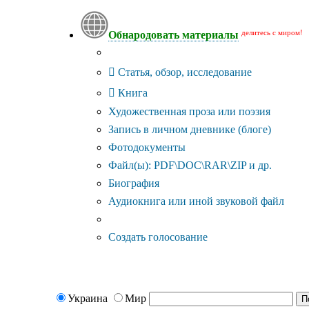
делитесь с миром!
Обнародовать материалы
Тип публикации
Статья, обзор, исследование
Книга
Художественная проза или поэзия
Запись в личном дневнике (блоге)
Фотодокументы
Файл(ы): PDF\DOC\RAR\ZIP и др.
Биография
Аудиокнига или иной звуковой файл
Дополнительные опции:
Создать голосование
Украина
Мир