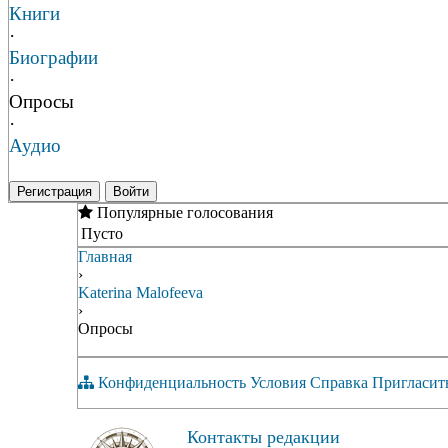
Книги
·
Биографии
·
Опросы
·
Аудио
Регистрация
Войти
Популярные голосования
Пусто
Главная
›
Katerina Malofeeva
›
Опросы
Конфиденциальность
Условия
Справка
Пригласит
Контакты редакции