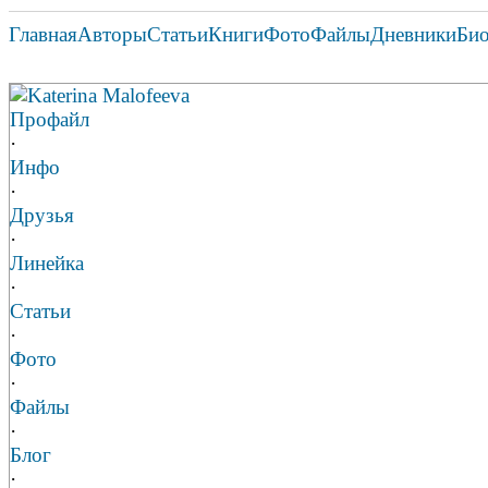
Главная
Авторы
Статьи
Книги
Фото
Файлы
Дневники
Би
Katerina Malofeeva
Профайл
·
Инфо
·
Друзья
·
Линейка
·
Статьи
·
Фото
·
Файлы
·
Блог
·