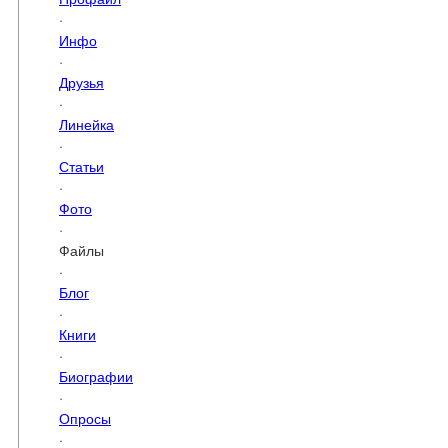
·
Инфо
·
Друзья
·
Линейка
·
Статьи
·
Фото
·
Файлы
·
Блог
·
Книги
·
Биографии
·
Опросы
·