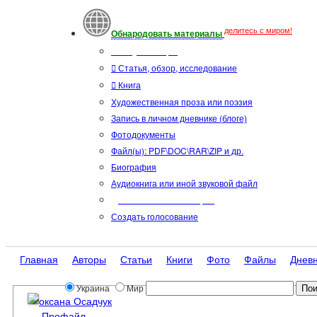
делитесь с миром!
Обнародовать материалы
Тип публикации
Статья, обзор, исследование
Книга
Художественная проза или поэзия
Запись в личном дневнике (блоге)
Фотодокументы
Файл(ы): PDF\DOC\RAR\ZIP и др.
Биография
Аудиокнига или иной звуковой файл
Дополнительные опции:
Создать голосование
Главная
Авторы
Статьи
Книги
Фото
Файлы
Днев
Украина
Мир
оксана Осадчук
Профайл