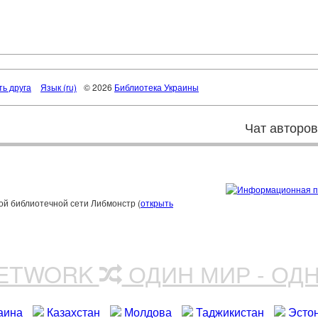
ть друга
Язык (ru)
© 2026
Библиотека Украины
Чат авторо
ой библиотечной сети Либмонстр (
открыть
NETWORK
ОДИН МИР - ОД
аина
Казахстан
Молдова
Таджикистан
Эсто