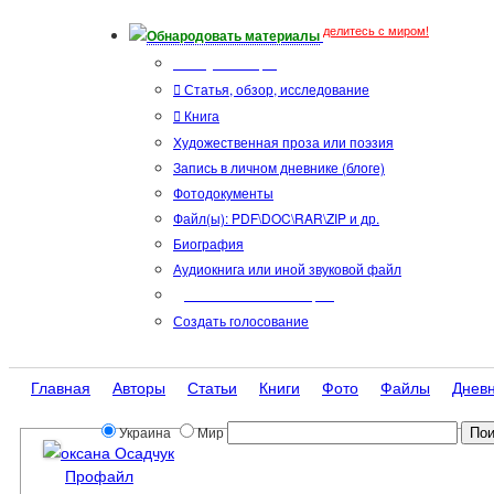
делитесь с миром!
Обнародовать материалы
Тип публикации
Статья, обзор, исследование
Книга
Художественная проза или поэзия
Запись в личном дневнике (блоге)
Фотодокументы
Файл(ы): PDF\DOC\RAR\ZIP и др.
Биография
Аудиокнига или иной звуковой файл
Дополнительные опции:
Создать голосование
Главная
Авторы
Статьи
Книги
Фото
Файлы
Днев
Украина
Мир
оксана Осадчук
Профайл