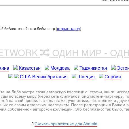
ой библиотечной сети Либмонстр (
открыть карту
)
NETWORK
ОДИН МИР - ОД
аина
Казахстан
Молдова
Таджикистан
Эсто
США-Великобритания
Швеция
Сербия
те на Либмонстре свою авторскую коллекцию: статьи, книги, иссл
уды по всему миру (через сеть филиалов, библиотеки-партнеры, по
лкой на свой профиль с коллегами, учениками, читателями и друг
ь их со своим авторским наследием. После регистрации в Вашем 
ия собственной авторской коллекции. Это бесплатно: так было, так 
Скачать приложение для Android