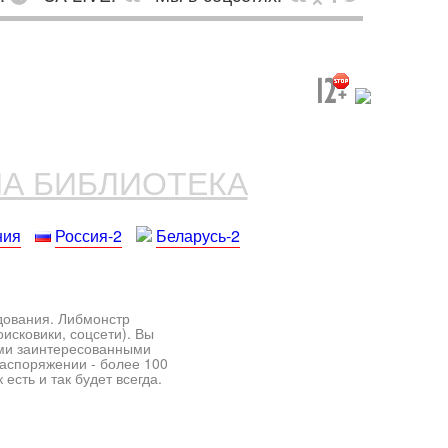
НА БИБЛИОТЕКА
ния
Россия-2
Беларусь-2
едования. Либмонстр
исковики, соцсети). Вы
ими заинтересованными
распоряжении - более 100
есть и так будет всегда.