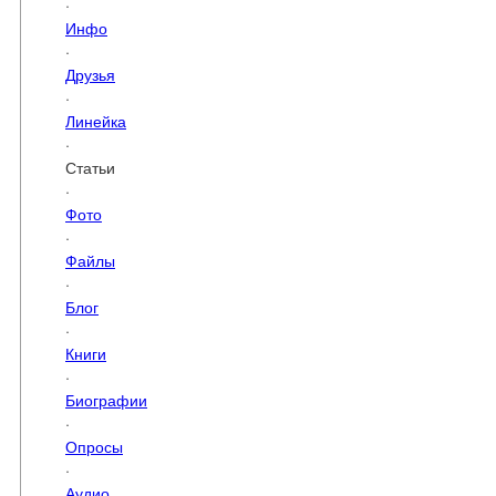
·
Инфо
·
Друзья
·
Линейка
·
Статьи
·
Фото
·
Файлы
·
Блог
·
Книги
·
Биографии
·
Опросы
·
Аудио