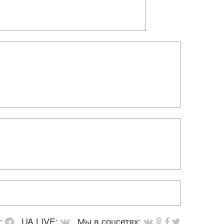
в:
UA LIVE:
Мы в соцсетях: