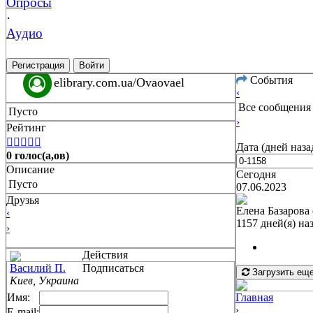
Опросы
·
Аудио
Регистрация
Войти
События
elibrary.com.ua/Ovaovael
‹
Все сообщения
Пусто
›
Рейтинг





Дата (дней наза
0 голос(а,ов)
Описание
Сегодня
Пусто
07.06.2023
Друзья
Елена Базарова
‹
1157 дней(я) на
›
Действия
Василий П.
Подписаться
Загрузить ещ
Киев, Украина
Имя:
Главная
›
E-mail: