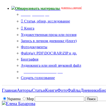
делитесь с миром!
Обнародовать материалы
Тип публикации
Статья, обзор, исследование
Книга
Художественная проза или поэзия
Запись в личном дневнике (блоге)
Фотодокументы
Файл(ы): PDF\DOC\RAR\ZIP и др.
Биография
Аудиокнига или иной звуковой файл
Дополнительные опции:
Создать голосование
Главная
Авторы
Статьи
Книги
Фото
Файлы
Дневники
Би
Украина
Мир
Елена Базарова