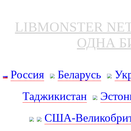
LIBMONSTER N
ОДНА Б
Россия
Беларусь
Ук
Таджикистан
Эстон
США-Великобрит