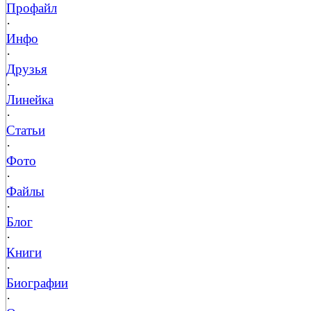
Профайл
·
Инфо
·
Друзья
·
Линейка
·
Статьи
·
Фото
·
Файлы
·
Блог
·
Книги
·
Биографии
·