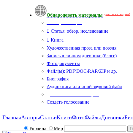
делитесь с миром!
Обнародовать материалы
Тип публикации
Статья, обзор, исследование
Книга
Художественная проза или поэзия
Запись в личном дневнике (блоге)
Фотодокументы
Файл(ы): PDF\DOC\RAR\ZIP и др.
Биография
Аудиокнига или иной звуковой файл
Дополнительные опции:
Создать голосование
Главная
Авторы
Статьи
Книги
Фото
Файлы
Дневники
Би
Украина
Мир