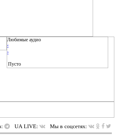
Любимые аудио
‹
›
Пусто
в:
UA LIVE:
Мы в соцсетях: