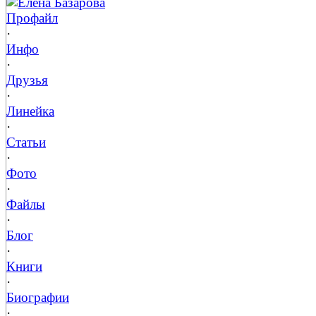
Елена Базарова
Профайл
·
Инфо
·
Друзья
·
Линейка
·
Статьи
·
Фото
·
Файлы
·
Блог
·
Книги
·
Биографии
·