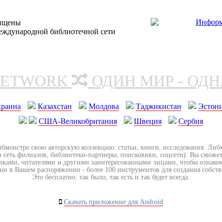
щищены
еждународной библиотечной сети
NETWORK
ОДИН МИР - ОД
краина
Казахстан
Молдова
Таджикистан
Эстон
США-Великобритания
Швеция
Сербия
ибмонстре свою авторскую коллекцию: статьи, книги, исследования. Ли
з сеть филиалов, библиотеки-партнеры, поисковики, соцсети). Вы сможет
иками, читателями и другими заинтересованными лицами, чтобы ознако
ии в Вашем распоряжении - более 100 инструментов для создания собст
Это бесплатно: так было, так есть и так будет всегда.
Скачать приложение для Android