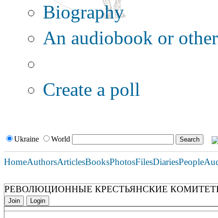
Biography
An audiobook or other 
Additional options:
Create a poll
Ukraine
World
Home
Authors
Articles
Books
Photos
Files
Diaries
People
Au
РЕВОЛЮЦИОННЫЕ КРЕСТЬЯНСКИЕ КОМИТЕТЫ 19
Join
Login