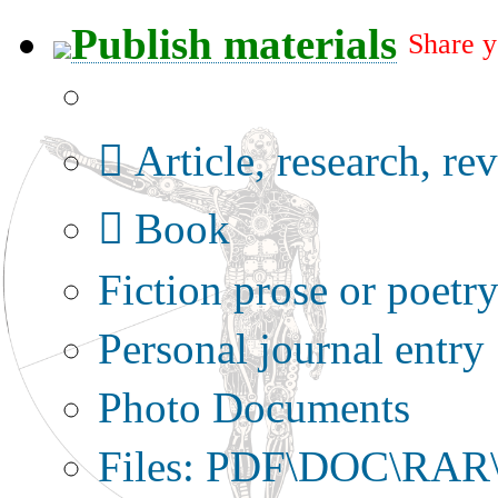
Publish materials
Share y
Publication type?
Article, research, re
Book
Fiction prose or poetr
Personal journal entry
Photo Documents
Files: PDF\DOC\RAR\