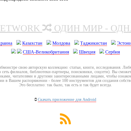
NETWORK
ОДИН МИР - ОД
краина
Казахстан
Молдова
Таджикистан
Эстон
США-Великобритания
Швеция
Сербия
ибмонстре свою авторскую коллекцию: статьи, книги, исследования. Ли
з сеть филиалов, библиотеки-партнеры, поисковики, соцсети). Вы сможет
иками, читателями и другими заинтересованными лицами, чтобы ознако
ии в Вашем распоряжении - более 100 инструментов для создания собст
Это бесплатно: так было, так есть и так будет всегда.
Скачать приложение для Android