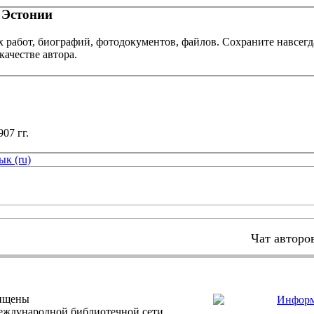
 Эстонии
х работ, биографий, фотодокументов, файлов. Сохраните навсегд
качестве автора.
7 гг.
ык (ru)
Чат авторо
щищены
еждународной библиотечной сети