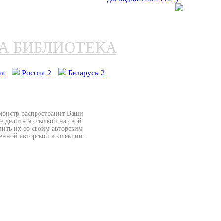
НА БИБЛИОТЕКА
ия
Россия-2
Беларусь-2
бмонстр распространит Ваши
е делиться ссылкой на свой
мить их со своим авторским
венной авторской коллекции.