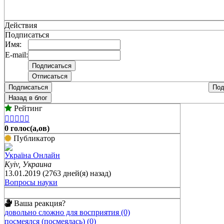
Действия
Подписаться
Имя:
E-mail:
Подписаться
Под
Назад в блог
Рейтинг





0 голос(а,ов)
Публикатор
Україна Онлайн
Kyiv, Украина
13.01.2019 (2763 дней(я) назад)
Вопросы науки
Ваша реакция?
довольно сложно для восприятия (0)
посмеялся (посмеялась) (0)