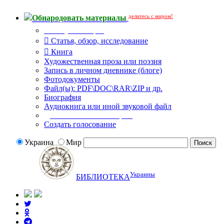
делитесь с миром!
Обнародовать материалы
Тип публикации
Статья, обзор, исследование
Книга
Художественная проза или поэзия
Запись в личном дневнике (блоге)
Фотодокументы
Файл(ы): PDF\DOC\RAR\ZIP и др.
Биография
Аудиокнига или иной звуковой файл
Дополнительные опции:
Создать голосование
Украина
Мир
Украины
БИБЛИОТЕКА