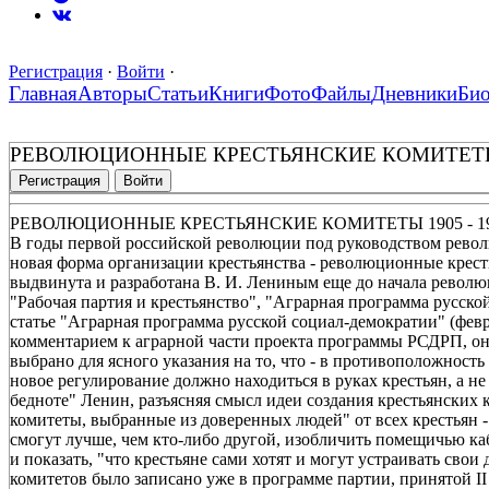
Регистрация
·
Войти
·
Главная
Авторы
Статьи
Книги
Фото
Файлы
Дневники
Би
РЕВОЛЮЦИОННЫЕ КРЕСТЬЯНСКИЕ КОМИТЕТЫ 19
Регистрация
Войти
РЕВОЛЮЦИОННЫЕ КРЕСТЬЯНСКИЕ КОМИТЕТЫ 1905 - 190
В годы первой российской революции под руководством револ
новая форма организации крестьянства - революционные крест
выдвинута и разработана В. И. Лениным еще до начала револю
"Рабочая партия и крестьянство", "Аграрная программа русско
статье "Аграрная программа русской социал-демократии" (февра
комментарием к аграрной части проекта программы РСДРП, он
выбрано для ясного указания на то, что - в противоположность
новое регулирование должно находиться в руках крестьян, а н
бедноте" Ленин, разъясняя смысл идеи создания крестьянских к
комитеты, выбранные из доверенных людей" от всех крестьян - 
смогут лучше, чем кто-либо другой, изобличить помещичью каб
и показать, "что крестьяне сами хотят и могут устраивать свои
комитетов было записано уже в программе партии, принятой II