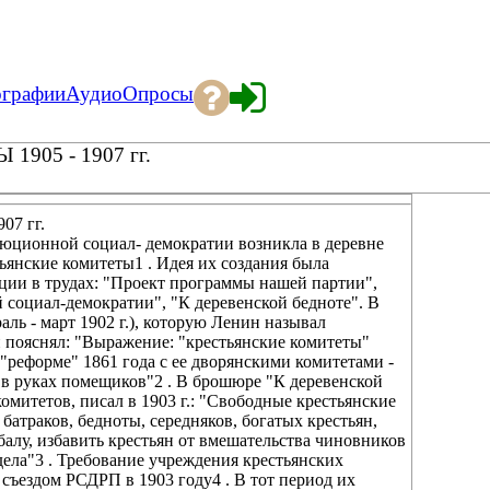
ографии
Аудио
Опросы
05 - 1907 гг.
7 гг.
юционной социал- демократии возникла в деревне
ьянские комитеты1 . Идея их создания была
ции в трудах: "Проект программы нашей партии",
й социал-демократии", "К деревенской бедноте". В
ль - март 1902 г.), которую Ленин называл
 пояснял: "Выражение: "крестьянские комитеты"
 "реформе" 1861 года с ее дворянскими комитетами -
е в руках помещиков"2 . В брошюре "К деревенской
омитетов, писал в 1903 г.: "Свободные крестьянские
батраков, бедноты, середняков, богатых крестьян,
алу, избавить крестьян от вмешательства чиновников
 дела"3 . Требование учреждения крестьянских
 съездом РСДРП в 1903 году4 . В тот период их