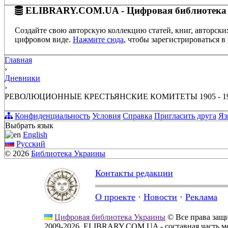
ELIBRARY.COM.UA - Цифровая библиотека
Создайте свою авторскую коллекцию статей, книг, авторски
цифровом виде.
Нажмите сюда
, чтобы зарегистрироваться в 
Главная
›
Дневники
›
РЕВОЛЮЦИОННЫЕ КРЕСТЬЯНСКИЕ КОМИТЕТЫ 1905 - 190
Конфиденциальность
Условия
Справка
Пригласить друга
Яз
Выбрать язык
English
Русский
© 2026
Библиотека Украины
Контакты редакции
О проекте
·
Новости
·
Реклама
Цифровая библиотека Украины
© Все права за
2009-2026, ELIBRARY.COM.UA - составная часть м