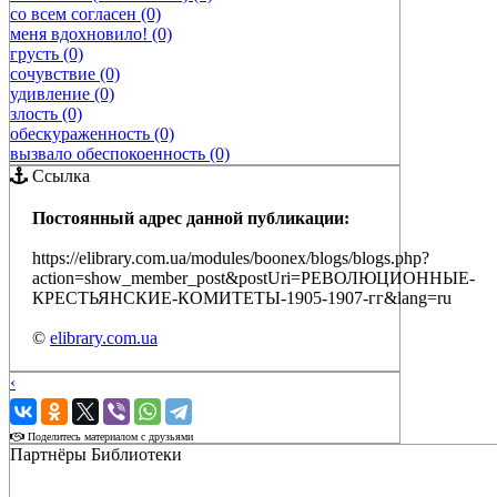
со всем согласен (0)
меня вдохновило! (0)
грусть (0)
сочувствие (0)
удивление (0)
злость (0)
обескураженность (0)
вызвало обеспокоенность (0)
Ссылка
Постоянный адрес данной публикации:
https://elibrary.com.ua/modules/boonex/blogs/blogs.php?
action=show_member_post&postUri=РЕВОЛЮЦИОННЫЕ-
КРЕСТЬЯНСКИЕ-КОМИТЕТЫ-1905-1907-гг&lang=ru
©
elibrary.com.ua
‹
›
Поделитесь материалом с друзьями
Партнёры Библиотеки