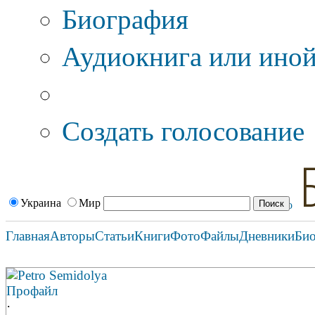
Биография
Аудиокнига или иной
Дополнительные оп
Создать голосование
Украина
Мир
Главная
Авторы
Статьи
Книги
Фото
Файлы
Дневники
Би
Petro Semidolya
Профайл
·