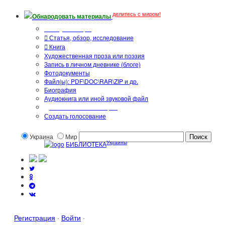
делитесь с миром!
Обнародовать материалы
Тип публикации
Статья, обзор, исследование
Книга
Художественная проза или поэзия
Запись в личном дневнике (блоге)
Фотодокументы
Файл(ы): PDF\DOC\RAR\ZIP и др.
Биография
Аудиокнига или иной звуковой файл
Дополнительные опции:
Создать голосование
Украина
Мир
Украины
БИБЛИОТЕКА
Регистрация
·
Войти
·