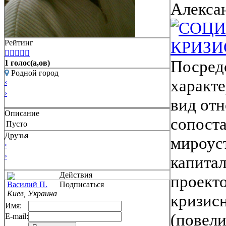
Алекса
СОЦИ
КРИЗИ
Рейтинг





Посредс
1 голос(а,ов)
Родной город
характ
‹
›
вид от
Описание
сопоста
Пусто
Друзья
мироуст
‹
›
капитал
Действия
проект
Василий П.
Подписаться
Киев, Украина
кризисн
Имя:
(повели
E-mail: