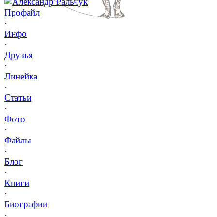
Александр Ральчук
Профайл
·
Инфо
·
Друзья
·
Линейка
·
Статьи
·
Фото
·
Файлы
·
Блог
·
Книги
·
Биографии
·