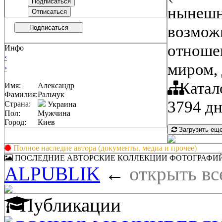
нынешн
возмож
Подписаться
отношен
Инфо
‹
миром,
›
Катал
Имя:
Александр
Фамилия:
Ральчук
3794 дн
Страна:
Украина
Пол:
Мужчина
Город:
Киев
Загрузить ещ
Полное наследие автора (документы, медиа и прочее)
ПОСЛЕДНИЕ АВТОРСКИЕ КОЛЛЕКЦИИ ФОТОГРАФИ
ALPUBLIK
←
открыть вс
Публикации