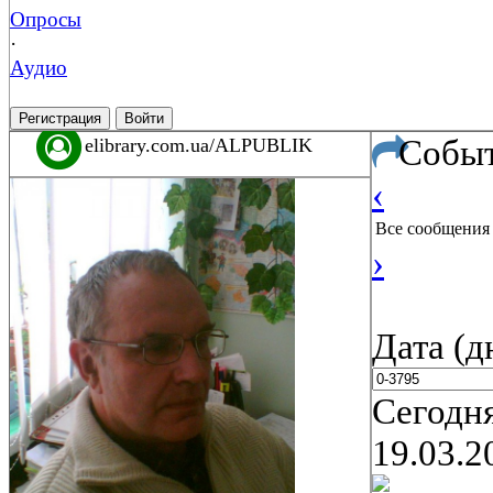
Опросы
·
Аудио
Регистрация
Войти
Собы
elibrary.com.ua/ALPUBLIK
‹
Все сообщения
›
Дата (д
Сегодн
19.03.2