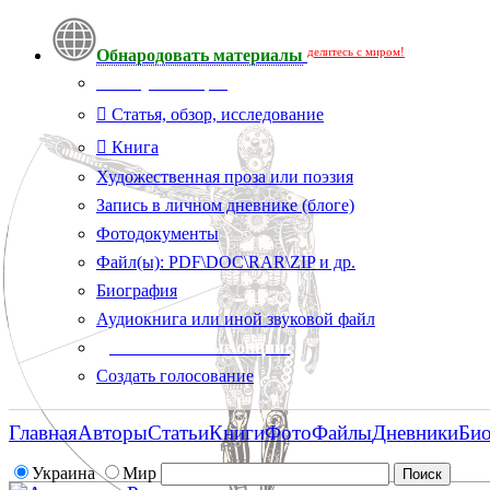
делитесь с миром!
Обнародовать материалы
Тип публикации
Статья, обзор, исследование
Книга
Художественная проза или поэзия
Запись в личном дневнике (блоге)
Фотодокументы
Файл(ы): PDF\DOC\RAR\ZIP и др.
Биография
Аудиокнига или иной звуковой файл
Дополнительные опции:
Создать голосование
Главная
Авторы
Статьи
Книги
Фото
Файлы
Дневники
Би
Украина
Мир