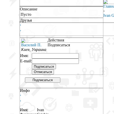
Главн
Описание
›
Пусто
Ivan G
Друзья
‹
›
Действия
Василий П.
Подписаться
Киев, Украина
Имя:
E-mail:
Подписаться
Инфо
‹
›
Имя:
Ivan