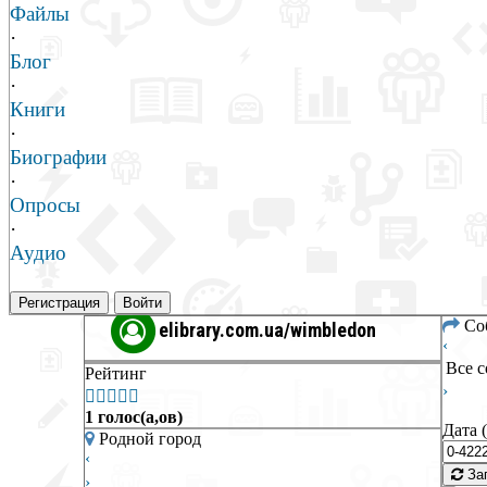
Файлы
·
Блог
·
Книги
·
Биографии
·
Опросы
·
Аудио
Регистрация
Войти
Со
elibrary.com.ua/wimbledon
‹
Все 
Рейтинг
›





1 голос(а,ов)
Дата 
Родной город
‹
Заг
›