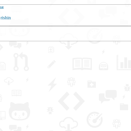
ая
rishin