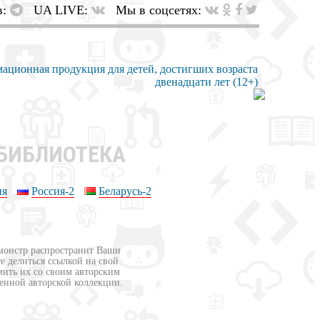
в:
UA LIVE:
Мы в соцсетях:
 БИБЛИОТЕКА
ия
Россия-2
Беларусь-2
бмонстр распространит Ваши
е делиться ссылкой на свой
мить их со своим авторским
венной авторской коллекции.