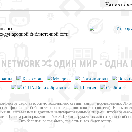
Чат авторо
щищены
еждународной библиотечной сети
R NETWORK
ОДИН МИР - ОДНА
краина
Казахстан
Молдова
Таджикистан
Эстон
США-Великобритания
Швеция
Сербия
ибмонстре свою авторскую коллекцию: статьи, книги, исследования. Ли
з сеть филиалов, библиотеки-партнеры, поисковики, соцсети). Вы сможет
иками, читателями и другими заинтересованными лицами, чтобы ознако
ии в Вашем распоряжении - более 100 инструментов для создания собст
Это бесплатно: так было, так есть и так будет всегда.