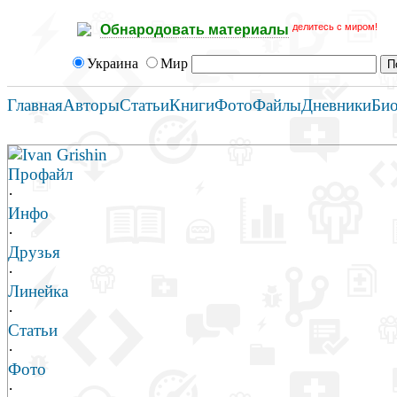
делитесь с миром!
Обнародовать материалы
Украина
Мир
Главная
Авторы
Статьи
Книги
Фото
Файлы
Дневники
Би
Ivan Grishin
Профайл
·
Инфо
·
Друзья
·
Линейка
·
Статьи
·
Фото
·