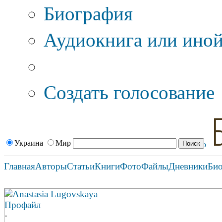
Биография
Аудиокнига или иной
Дополнительные оп
Создать голосование
Украина
Мир
Главная
Авторы
Статьи
Книги
Фото
Файлы
Дневники
Би
Anastasia Lugovskaya
Профайл
·