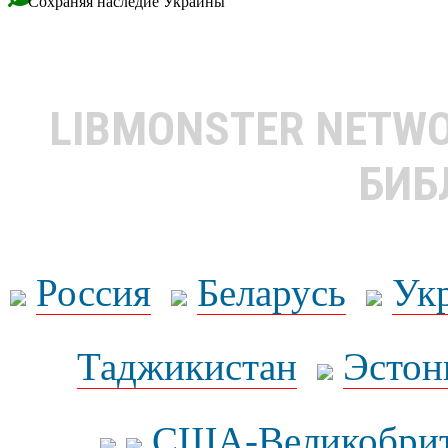
Сохраняя наследие Украины
LIBMONSTER NETW
БИБ
Россия
Беларусь
Ук
Таджикистан
Эстон
США-Великобрит