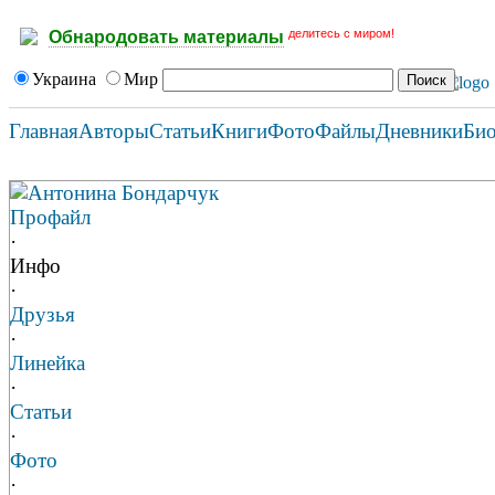
делитесь с миром!
Обнародовать материалы
Украина
Мир
Главная
Авторы
Статьи
Книги
Фото
Файлы
Дневники
Би
Антонина Бондарчук
Профайл
·
Инфо
·
Друзья
·
Линейка
·
Статьи
·
Фото
·