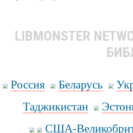
LIBMONSTER NETW
БИБ
Россия
Беларусь
Ук
Таджикистан
Эстон
США-Великобрит