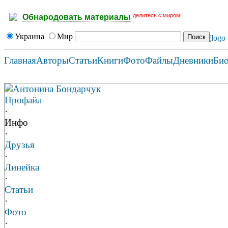
делитесь с миром!
Обнародовать материалы
Украина
Мир
Главная
Авторы
Статьи
Книги
Фото
Файлы
Дневники
Би
Антонина Бондарчук
Профайл
·
Инфо
·
Друзья
·
Линейка
·
Статьи
·
Фото
·