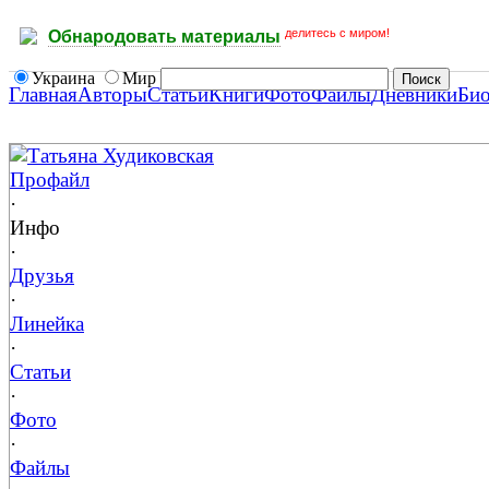
делитесь с миром!
Обнародовать материалы
Украина
Мир
Главная
Авторы
Статьи
Книги
Фото
Файлы
Дневники
Би
Татьяна Худиковская
Профайл
·
Инфо
·
Друзья
·
Линейка
·
Статьи
·
Фото
·
Файлы