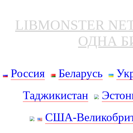
LIBMONSTER N
ОДНА Б
Россия
Беларусь
Ук
Таджикистан
Эстон
США-Великобрит