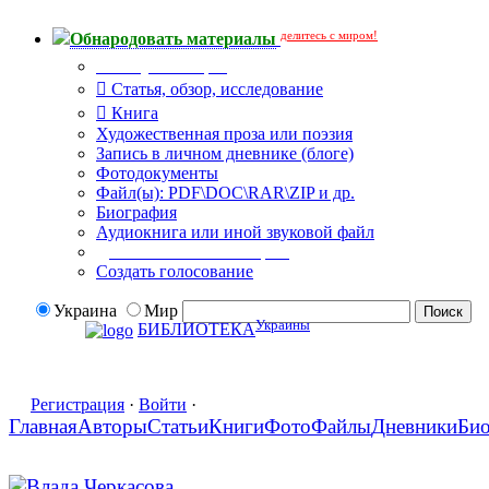
делитесь с миром!
Обнародовать материалы
Тип публикации
Статья, обзор, исследование
Книга
Художественная проза или поэзия
Запись в личном дневнике (блоге)
Фотодокументы
Файл(ы): PDF\DOC\RAR\ZIP и др.
Биография
Аудиокнига или иной звуковой файл
Дополнительные опции:
Создать голосование
Украина
Мир
Украины
БИБЛИОТЕКА
Регистрация
·
Войти
·
Главная
Авторы
Статьи
Книги
Фото
Файлы
Дневники
Би
Влада Черкасова