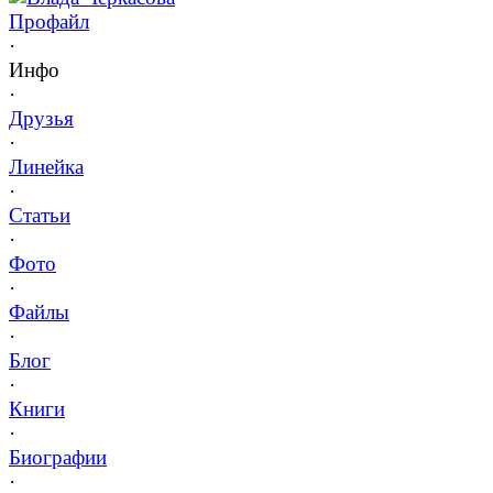
Профайл
·
Инфо
·
Друзья
·
Линейка
·
Статьи
·
Фото
·
Файлы
·
Блог
·
Книги
·
Биографии
·