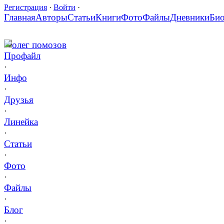
Регистрация
·
Войти
·
Главная
Авторы
Статьи
Книги
Фото
Файлы
Дневники
Би
олег помозов
Профайл
·
Инфо
·
Друзья
·
Линейка
·
Статьи
·
Фото
·
Файлы
·
Блог
·