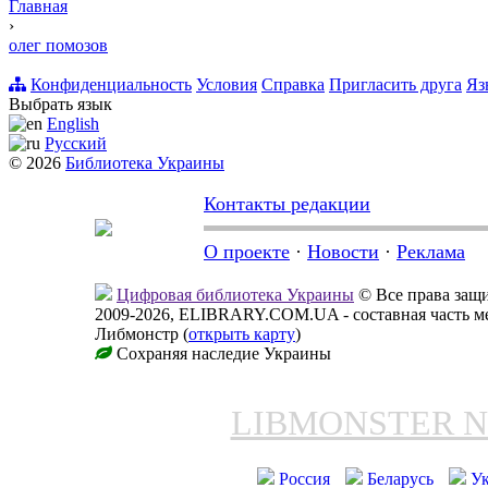
Главная
›
олег помозов
Конфиденциальность
Условия
Справка
Пригласить друга
Яз
Выбрать язык
English
Русский
© 2026
Библиотека Украины
Контакты редакции
О проекте
·
Новости
·
Реклама
Цифровая библиотека Украины
© Все права за
2009-2026, ELIBRARY.COM.UA - составная часть м
Либмонстр (
открыть карту
)
Сохраняя наследие Украины
LIBMONSTER 
Россия
Беларусь
У