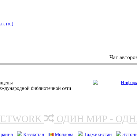
ык (ru)
Чат авторо
щищены
еждународной библиотечной сети
NETWORK
ОДИН МИР - ОД
краина
Казахстан
Молдова
Таджикистан
Эстон