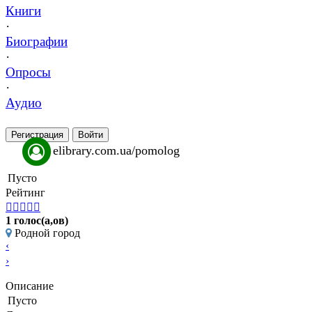
Книги
·
Биографии
·
Опросы
·
Аудио
Регистрация
Войти
elibrary.com.ua/pomolog
Пусто
Рейтинг





1 голос(а,ов)
Родной город
‹
›
Описание
Пусто