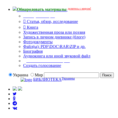
делитесь с миром!
Обнародовать материалы
Тип публикации
Статья, обзор, исследование
Книга
Художественная проза или поэзия
Запись в личном дневнике (блоге)
Фотодокументы
Файл(ы): PDF\DOC\RAR\ZIP и др.
Биография
Аудиокнига или иной звуковой файл
Дополнительные опции:
Создать голосование
Украина
Мир
Украины
БИБЛИОТЕКА