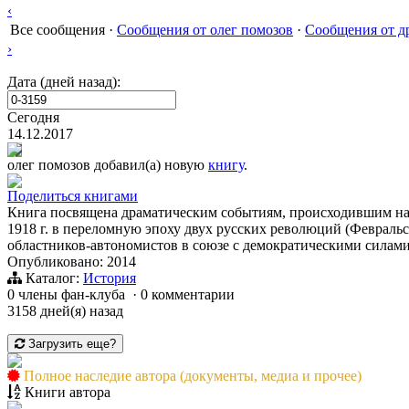
‹
Все сообщения
·
Сообщения от олег помозов
·
Сообщения от д
›
Дата (дней назад):
Сегодня
14.12.2017
олег помозов
добавил(а) новую
книгу
.
Поделиться книгами
Книга посвящена драматическим событиям, происходившим на 
1918 г. в переломную эпоху двух русских революций (Февральс
областников-автономистов в союзе с демократическими силами
Опубликовано: 2014
Каталог:
История
0 члены фан-клуба
·
0 комментарии
3158 дней(я) назад
Загрузить еще?
Полное наследие автора (документы, медиа и прочее)
Книги автора