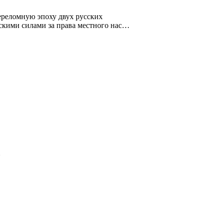
ереломную эпоху двух русских
ескими силами за права местного нас…
g