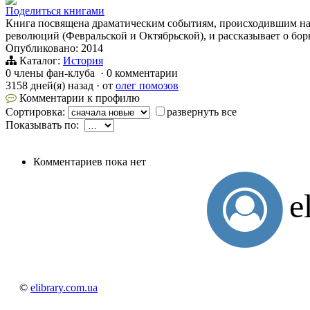
Поделиться книгами
Книга посвящена драматическим событиям, происходившим на т
революций (Февральской и Октябрьской), и рассказывает о бо
Опубликовано: 2014
Каталог:
История
0 члены фан-клуба
·
0 комментарии
3158 дней(я) назад
·
от
олег помозов
Комментарии к профилю
Сортировка:
развернуть все
Показывать по:
Комментариев пока нет
e
©
elibrary.com.ua