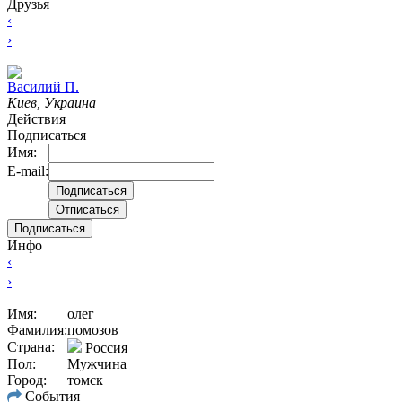
Друзья
‹
›
Василий П.
Киев, Украина
Действия
Подписаться
Имя:
E-mail:
Подписаться
Инфо
‹
›
Имя:
олег
Фамилия:
помозов
Страна:
Россия
Пол:
Мужчина
Город:
томск
События