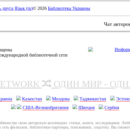
ь друга
Язык (ru)
© 2026
Библиотека Украины
Чат авторо
щищены
еждународной библиотечной сети
NETWORK
ОДИН МИР - ОД
краина
Казахстан
Молдова
Таджикистан
Эстон
США-Великобритания
Швеция
Сербия
ибмонстре свою авторскую коллекцию: статьи, книги, исследования. Ли
з сеть филиалов, библиотеки-партнеры, поисковики, соцсети). Вы сможет