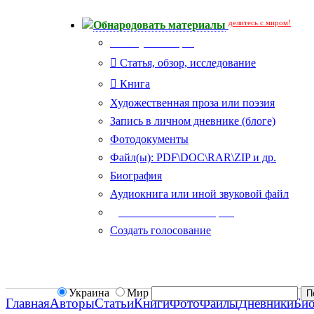
делитесь с миром!
Обнародовать материалы
Тип публикации
Статья, обзор, исследование
Книга
Художественная проза или поэзия
Запись в личном дневнике (блоге)
Фотодокументы
Файл(ы): PDF\DOC\RAR\ZIP и др.
Биография
Аудиокнига или иной звуковой файл
Дополнительные опции:
Создать голосование
Украина
Мир
Главная
Авторы
Статьи
Книги
Фото
Файлы
Дневники
Би