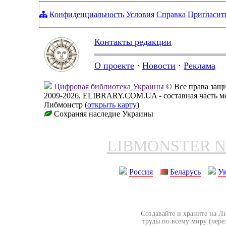
Конфиденциальность
Условия
Справка
Пригласит
Контакты редакции
О проекте
·
Новости
·
Реклама
Цифровая библиотека Украины
© Все права за
2009-2026, ELIBRARY.COM.UA - составная часть м
Либмонстр (
открыть карту
)
Сохраняя наследие Украины
LIBMONSTER 
Россия
Беларусь
У
Создавайте и храните на Л
труды по всему миру (чере