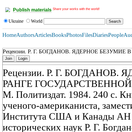
Share your works with the world!
Publish materials
Ukraine
World
Home
Authors
Articles
Books
Photos
Files
Diaries
People
Au
Рецензии. Р. Г. БОГДАНОВ. ЯДЕРНОЕ БЕЗУМИ
Join
Login
Рецензии. Р. Г. БОГДАНОВ.
РАНГЕ ГОСУДАРСТВЕННО
М. Политиздат. 1984. 240 с. К
ученого-американиста, замест
Института США и Канады АН
исторических наук Р. Г. Богда