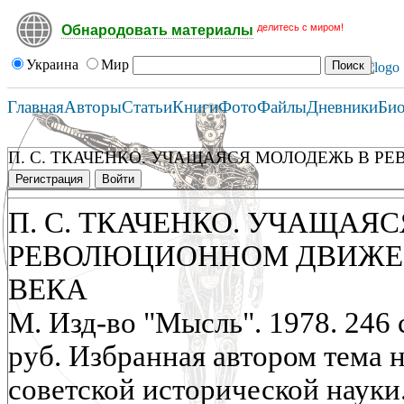
делитесь с миром!
Обнародовать материалы
Украина
Мир
Главная
Авторы
Статьи
Книги
Фото
Файлы
Дневники
Би
П. С. ТКАЧЕНКО. УЧАЩАЯСЯ МОЛОДЕЖЬ В Р
Регистрация
Войти
П. С. ТКАЧЕНКО. УЧАЩАЯ
РЕВОЛЮЦИОННОМ ДВИЖЕНИ
ВЕКА
М. Изд-во "Мысль". 1978. 246 
руб. Избранная автором тема н
советской исторической науки.