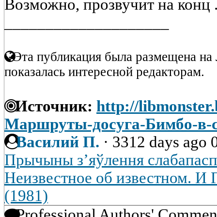
Возможно, прозвучит на конц .
____________________
Эта публикация была размещена на 
показалась интересной редакторам.
Источник:
http://libmonster.
Маршруты-досуга-Бимбо-в-с
Василий П.
·
3312 days ago
Прычыны з’яўлення слабапас
Неизвестное об известном.
(1981)
Professional Authors' Commen