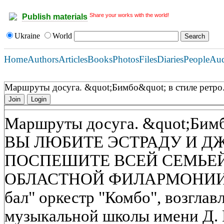
Share your works with the world!
Publish materials
Ukraine
World
Home
Authors
Articles
Books
Photos
Files
Diaries
People
Au
Маршруты досуга. &quot;Бимбо&quot; в стиле ретро
Join
Login
Маршруты досуга. &quot;Бимбо
ВЫ ЛЮБИТЕ ЭСТРАДУ И ДЖ
ПОСПЕШИТЕ ВСЕЙ СЕМЬЕЙ
ОБЛАСТНОЙ ФИЛАРМОНИИ С
бал" оркестр "Комбо", возгла
музыкальной школы имени Д.