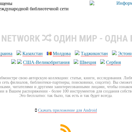
щищены
еждународной библиотечной сети
R NETWORK
ОДИН МИР - ОДНА
краина
Казахстан
Молдова
Таджикистан
Эстон
США-Великобритания
Швеция
Сербия
ибмонстре свою авторскую коллекцию: статьи, книги, исследования. Ли
з сеть филиалов, библиотеки-партнеры, поисковики, соцсети). Вы сможет
иками, читателями и другими заинтересованными лицами, чтобы ознако
ии в Вашем распоряжении - более 100 инструментов для создания собст
Это бесплатно: так было, так есть и так будет всегда.
Скачать приложение для Android