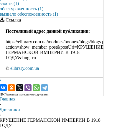
злость (1)
обескураженность (1)
вызвало обеспокоенность (1)
Ссылка
Постоянный адрес данной публикации:
https://elibrary.com.ua/modules/boonex/blogs/blogs.php?
action=show_member_post&postUri=КРУШЕНИЕ-
ГЕРМАНСКОЙ-ИМПЕРИИ-В-1918-
ГОДУ&lang=ru
©
elibrary.com.ua
‹
›
Поделитесь материалом с друзьями
Главная
›
Дневники
›
КРУШЕНИЕ ГЕРМАНСКОЙ ИМПЕРИИ В 1918
ГОДУ