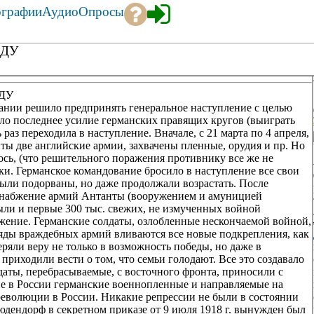
ографии
Аудио
Опросы
ОДУ
ДУ
мании решило предпринять генеральное наступление с целью
ло последнее усилие германских правящих кругов (выиграть
 раз переходила в наступление. Вначале, с 21 марта по 4 апреля,
ты две английские армии, захвачены пленные, орудия и пр. Но
лось, (что решительного поражения противнику все же не
ки. Германское командование бросило в наступление все свои
были подорваны, но даже продолжали возрастать. После
снабжение армий Антанты (вооружением и амуницией
были и первые 300 тыс. свежих, не измученных войной
жение. Германские солдаты, озлобленные нескончаемой войной,
 ряды враждебных армий вливаются все новые подкрепления, как
ряли веру не только в возможность победы, но даже в
приходили вести о том, что семьи голодают. Все это создавало
аты, перебрасываемые, с восточного фронта, приносили с
ие в России германские военнопленные и направляемые на
 революции в России. Никакие репрессии не были в состоянии
дендорф в секретном приказе от 9 июля 1918 г. вынужден был