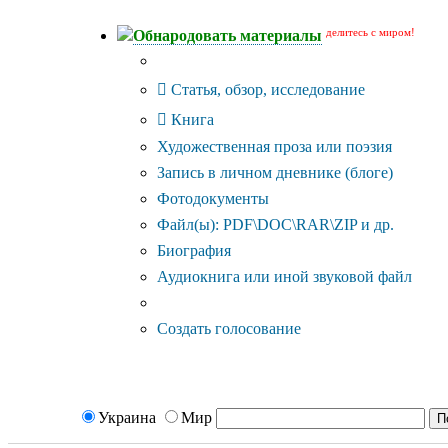
делитесь с миром!
Обнародовать материалы
Тип публикации
Статья, обзор, исследование
Книга
Художественная проза или поэзия
Запись в личном дневнике (блоге)
Фотодокументы
Файл(ы): PDF\DOC\RAR\ZIP и др.
Биография
Аудиокнига или иной звуковой файл
Дополнительные опции:
Создать голосование
Украина
Мир