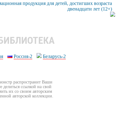
 БИБЛИОТЕКА
ия
Россия-2
Беларусь-2
бмонстр распространит Ваши
е делиться ссылкой на свой
мить их со своим авторским
венной авторской коллекции.