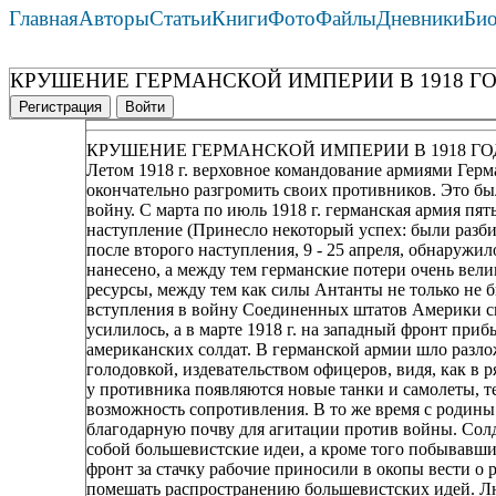
Главная
Авторы
Статьи
Книги
Фото
Файлы
Дневники
Би
КРУШЕНИЕ ГЕРМАНСКОЙ ИМПЕРИИ В 1918 Г
Регистрация
Войти
КРУШЕНИЕ ГЕРМАНСКОЙ ИМПЕРИИ В 1918 ГО
Летом 1918 г. верховное командование армиями Гер
окончательно разгромить своих противников. Это бы
войну. С марта по июль 1918 г. германская армия пять
наступление (Принесло некоторый успех: были разби
после второго наступления, 9 - 25 апреля, обнаружи
нанесено, а между тем германские потери очень вели
ресурсы, между тем как силы Антанты не только не 
вступления в войну Соединенных штатов Америки 
усилилось, а в марте 1918 г. на западный фронт при
американских солдат. В германской армии шло разло
голодовкой, издевательством офицеров, видя, как в
у противника появляются новые танки и самолеты, те
возможность сопротивления. В то же время с родины 
благодарную почву для агитации против войны. Солд
собой большевистские идеи, а кроме того побывавш
фронт за стачку рабочие приносили в окопы вести о
помешать распространению большевистских идей. Лю