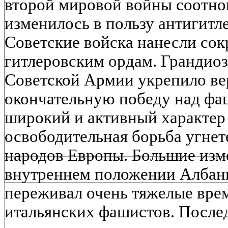
второй мировой войны соотно
изменилось в пользу антигитл
Советские войска нанесли со
гитлеровским ордам. Грандио
Советской Армии укрепило вер
окончательную победу над фа
широкий и активный характер
освободительная борьба угне
народов Европы. Большие изм
внутреннем положении Албан
переживал очень тяжелые врем
итальянских фашистов. Послед