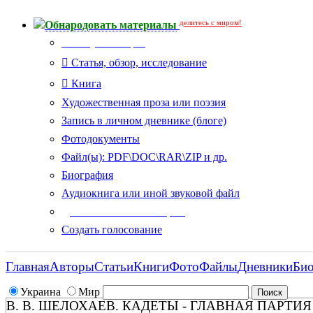
делитесь с миром!
Обнародовать материалы
Тип публикации
Статья, обзор, исследование
Книга
Художественная проза или поэзия
Запись в личном дневнике (блоге)
Фотодокументы
Файл(ы): PDF\DOC\RAR\ZIP и др.
Биография
Аудиокнига или иной звуковой файл
Дополнительные опции:
Создать голосование
Главная
Авторы
Статьи
Книги
Фото
Файлы
Дневники
Би
Украина
Мир
В. В. ШЕЛОХАЕВ. КАДЕТЫ - ГЛАВНАЯ ПАРТИЯ 