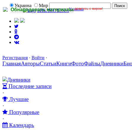
Украина
Мир
Украины
делитесь с миром!
Обнародовать материалы
БИБЛИОТЕКА
Регистрация
·
Войти
·
Главная
Авторы
Статьи
Книги
Фото
Файлы
Дневники
Би
Дневники
Последние записи
·
Лучшие
·
Популярные
·
Календарь