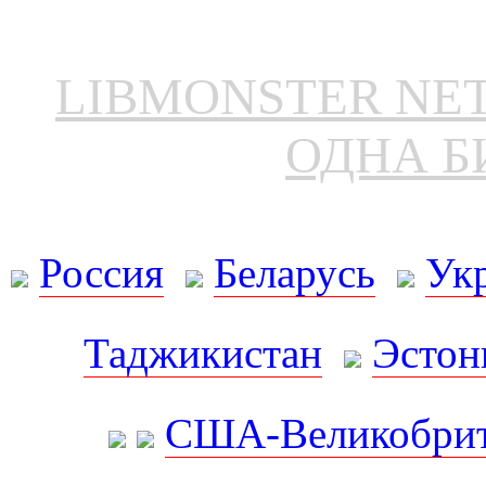
LIBMONSTER N
ОДНА Б
Россия
Беларусь
Ук
Таджикистан
Эстон
США-Великобрит