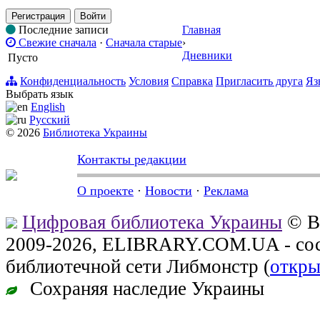
Регистрация
Войти
Последние записи
Главная
Свежие сначала
·
Сначала старые
›
Дневники
Пусто
Конфиденциальность
Условия
Справка
Пригласить друга
Яз
Выбрать язык
English
Русский
© 2026
Библиотека Украины
Контакты редакции
О проекте
·
Новости
·
Реклама
Цифровая библиотека Украины
© В
2009-2026, ELIBRARY.COM.UA - сос
библиотечной сети Либмонстр (
откры
Сохраняя наследие Украины