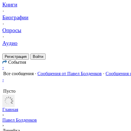
Книги
·
Биографии
·
Опросы
·
Аудио
Регистрация
Войти
События
‹
Все сообщения
·
Сообщения от Павел Болденков
·
Сообщения о
›
Пусто
Главная
›
Павел Болденков
›
Линейка