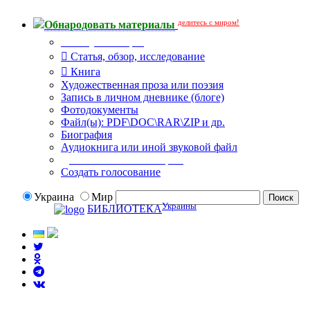
делитесь с миром!
Обнародовать материалы
Тип публикации
Статья, обзор, исследование
Книга
Художественная проза или поэзия
Запись в личном дневнике (блоге)
Фотодокументы
Файл(ы): PDF\DOC\RAR\ZIP и др.
Биография
Аудиокнига или иной звуковой файл
Дополнительные опции:
Создать голосование
Украина
Мир
Украины
БИБЛИОТЕКА