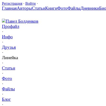
Регистрация
·
Войти
·
Главная
Авторы
Статьи
Книги
Фото
Файлы
Дневники
Би
Павел Болденков
Профайл
·
Инфо
·
Друзья
·
Линейка
·
Статьи
·
Фото
·
Файлы
·
Блог
·