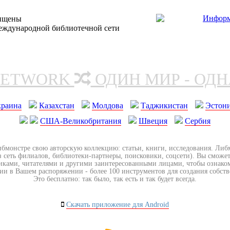
щищены
еждународной библиотечной сети
NETWORK
ОДИН МИР - ОД
краина
Казахстан
Молдова
Таджикистан
Эстон
США-Великобритания
Швеция
Сербия
ибмонстре свою авторскую коллекцию: статьи, книги, исследования. Ли
з сеть филиалов, библиотеки-партнеры, поисковики, соцсети). Вы сможет
иками, читателями и другими заинтересованными лицами, чтобы ознако
ии в Вашем распоряжении - более 100 инструментов для создания собст
Это бесплатно: так было, так есть и так будет всегда.
Скачать приложение для Android