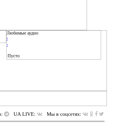
Любимые аудио
‹
›
Пусто
в:
UA LIVE:
Мы в соцсетях: