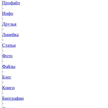
Профайл
·
Инфо
·
Друзья
·
Линейка
·
Статьи
·
Фото
·
Файлы
·
Блог
·
Книги
·
Биографии
·