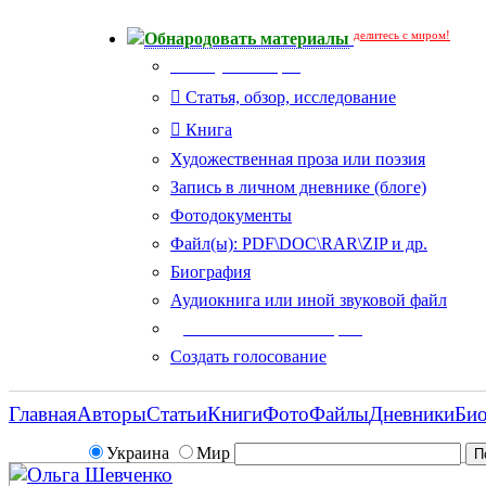
делитесь с миром!
Обнародовать материалы
Тип публикации
Статья, обзор, исследование
Книга
Художественная проза или поэзия
Запись в личном дневнике (блоге)
Фотодокументы
Файл(ы): PDF\DOC\RAR\ZIP и др.
Биография
Аудиокнига или иной звуковой файл
Дополнительные опции:
Создать голосование
Главная
Авторы
Статьи
Книги
Фото
Файлы
Дневники
Би
Украина
Мир
Ольга Шевченко