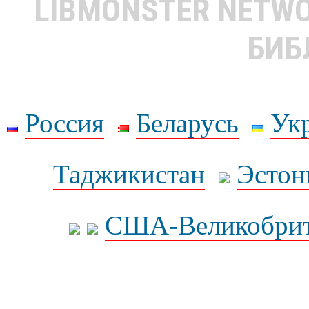
LIBMONSTER NETW
БИБ
Россия
Беларусь
Ук
Таджикистан
Эстон
США-Великобрит