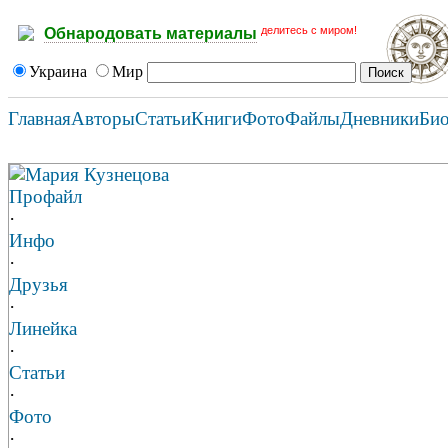
делитесь с миром!
Обнародовать материалы
Украина
Мир
Главная
Авторы
Статьи
Книги
Фото
Файлы
Дневники
Би
Мария Кузнецова
Профайл
·
Инфо
·
Друзья
·
Линейка
·
Статьи
·
Фото
·