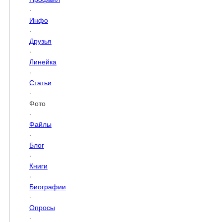
·
Инфо
·
Друзья
·
Линейка
·
Статьи
·
Фото
·
Файлы
·
Блог
·
Книги
·
Биографии
·
Опросы
·