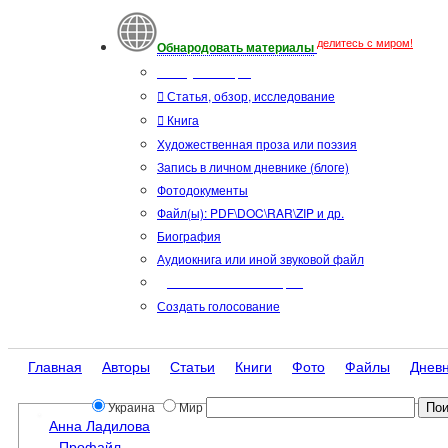
делитесь с миром!
Обнародовать материалы
Тип публикации
Статья, обзор, исследование
Книга
Художественная проза или поэзия
Запись в личном дневнике (блоге)
Фотодокументы
Файл(ы): PDF\DOC\RAR\ZIP и др.
Биография
Аудиокнига или иной звуковой файл
Дополнительные опции:
Создать голосование
Главная
Авторы
Статьи
Книги
Фото
Файлы
Днев
Украина
Мир
Анна Ладилова
Профайл