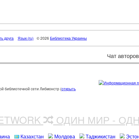
ть друга
Язык (ru)
© 2026
Библиотека Украины
Чат авторо
ой библиотечной сети Либмонстр (
открыть
NETWORK
ОДИН МИР - ОД
аина
Казахстан
Молдова
Таджикистан
Эсто