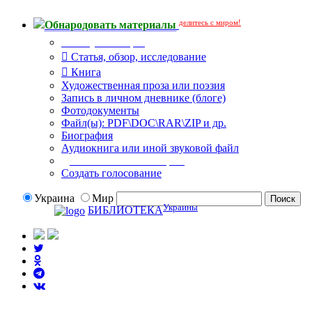
делитесь с миром!
Обнародовать материалы
Тип публикации
Статья, обзор, исследование
Книга
Художественная проза или поэзия
Запись в личном дневнике (блоге)
Фотодокументы
Файл(ы): PDF\DOC\RAR\ZIP и др.
Биография
Аудиокнига или иной звуковой файл
Дополнительные опции:
Создать голосование
Украина
Мир
Украины
БИБЛИОТЕКА