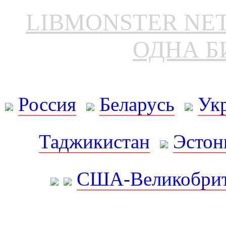
LIBMONSTER N
ОДНА Б
Россия
Беларусь
Ук
Таджикистан
Эстон
США-Великобрит