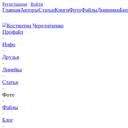
Регистрация
·
Войти
·
Главная
Авторы
Статьи
Книги
Фото
Файлы
Дневники
Би
Костянтин Чередніченко
Профайл
·
Инфо
·
Друзья
·
Линейка
·
Статьи
·
Фото
·
Файлы
·
Блог
·