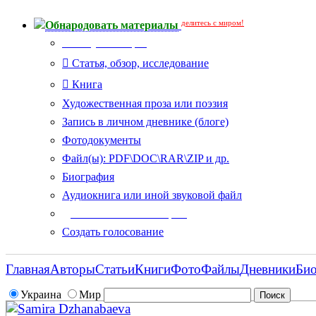
делитесь с миром!
Обнародовать материалы
Тип публикации
Статья, обзор, исследование
Книга
Художественная проза или поэзия
Запись в личном дневнике (блоге)
Фотодокументы
Файл(ы): PDF\DOC\RAR\ZIP и др.
Биография
Аудиокнига или иной звуковой файл
Дополнительные опции:
Создать голосование
Главная
Авторы
Статьи
Книги
Фото
Файлы
Дневники
Би
Украина
Мир
Samira Dzhanabaeva