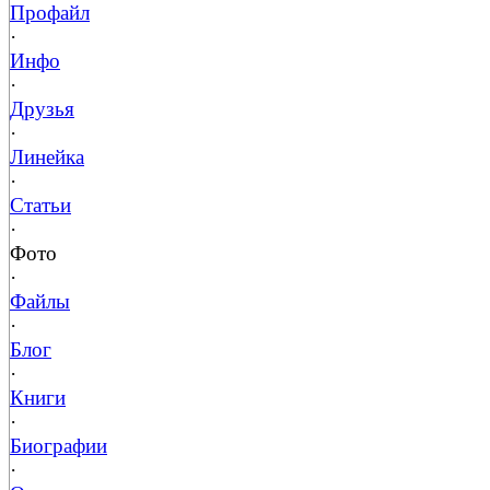
Профайл
·
Инфо
·
Друзья
·
Линейка
·
Статьи
·
Фото
·
Файлы
·
Блог
·
Книги
·
Биографии
·