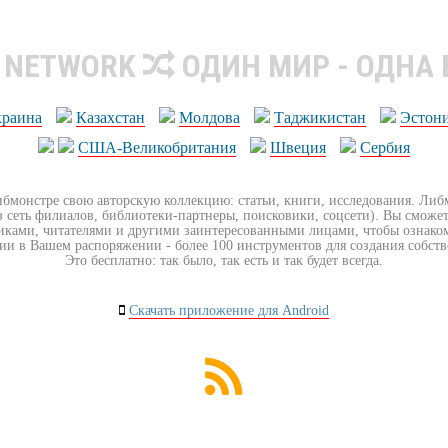
R NETWORK
ОДИН МИР - ОДНА
краина
Казахстан
Молдова
Таджикистан
Эстон
США-Великобритания
Швеция
Сербия
ибмонстре свою авторскую коллекцию: статьи, книги, исследования. Ли
з сеть филиалов, библиотеки-партнеры, поисковики, соцсети). Вы сможет
иками, читателями и другими заинтересованными лицами, чтобы ознако
ии в Вашем распоряжении - более 100 инструментов для создания собст
Это бесплатно: так было, так есть и так будет всегда.
Скачать приложение для Android