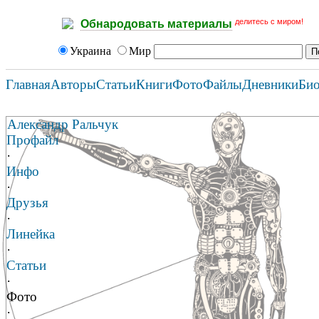
делитесь с миром!
Обнародовать материалы
Украина
Мир
Главная
Авторы
Статьи
Книги
Фото
Файлы
Дневники
Би
Александр Ральчук
Профайл
·
Инфо
·
Друзья
·
Линейка
·
Статьи
·
Фото
·