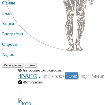
Файлы
·
Блог
·
Книги
·
Биографии
·
Опросы
·
Аудио
Регистрация
Войти
Авторские фотоальбомы
NEWALEXR
←
открыть все
1 Фото
с подробными
Фотографии
‹
›
PHOTO