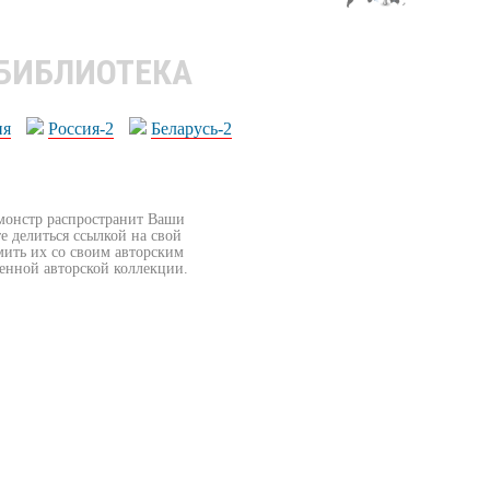
 БИБЛИОТЕКА
ия
Россия-2
Беларусь-2
бмонстр распространит Ваши
е делиться ссылкой на свой
мить их со своим авторским
венной авторской коллекции.