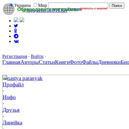
Украина
Мир
Украины
делитесь с миром!
Обнародовать материалы
БИБЛИОТЕКА
Регистрация
·
Войти
·
Главная
Авторы
Статьи
Книги
Фото
Файлы
Дневники
Би
nastya paranyak
Профайл
·
Инфо
·
Друзья
·
Линейка
·