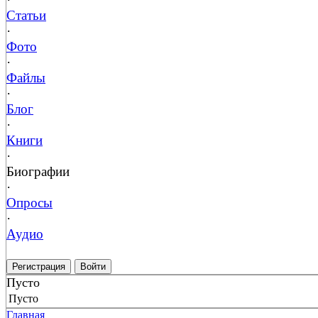
Статьи
·
Фото
·
Файлы
·
Блог
·
Книги
·
Биографии
·
Опросы
·
Аудио
Регистрация
Войти
Пусто
Пусто
Главная