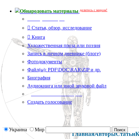
делитесь с миром!
Обнародовать материалы
Тип публикации
Статья, обзор, исследование
Книга
Художественная проза или поэзия
Запись в личном дневнике (блоге)
Фотодокументы
Файл(ы): PDF\DOC\RAR\ZIP и др.
Биография
Аудиокнига или иной звуковой файл
Дополнительные опции:
Создать голосование
Украина
Мир
Главная
Авторы
Статьи
К