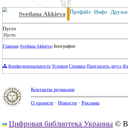
Профайл
·
Инфо
·
Друзья
Svetlana Akkieva
Пусто
Пусто
Главная
Svetlana Akkieva
Биографии
›
›
Конфиденциальность
Условия
Справка
Пригласить друга
Яз
Контакты редакции
О проекте
·
Новости
·
Реклама
Цифровая библиотека Украины
© В