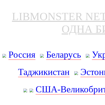
LIBMONSTER N
ОДНА Б
Россия
Беларусь
Ук
Таджикистан
Эстон
США-Великобрит