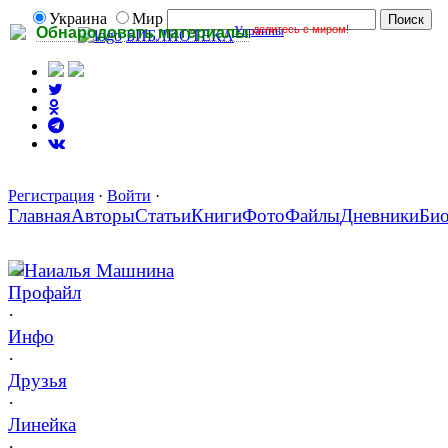
Украина
Мир
Украины
делитесь с миром!
Обнародовать материалы
БИБЛИОТЕКА
Регистрация
·
Войти
·
Главная
Авторы
Статьи
Книги
Фото
Файлы
Дневники
Би
Наиалья Машнина
Профайл
·
Инфо
·
Друзья
·
Линейка
·