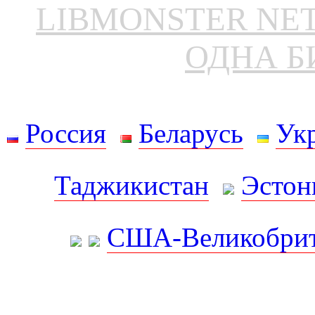
LIBMONSTER N
ОДНА Б
Россия
Беларусь
Ук
Таджикистан
Эстон
США-Великобрит