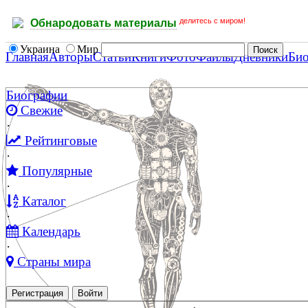
делитесь с миром!
Обнародовать материалы
Украина
Мир
Главная
Авторы
Статьи
Книги
Фото
Файлы
Дневники
Би
Биографии
Свежие
·
Рейтинговые
·
Популярные
·
Каталог
·
Календарь
·
Страны мира
Регистрация
Войти