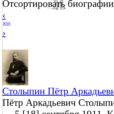
Отсортировать биографии
‹
RSS
›
Столыпин Пётр Аркадьев
Пётр Аркадьевич Столыпин
— 5 [18] сентября 1911, 