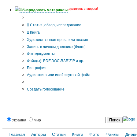
делитесь с миром!
Обнародовать материалы
Тип публикации
Статья, обзор, исследование
Книга
Художественная проза или поэзия
Запись в личном дневнике (блоге)
Фотодокументы
Файл(ы): PDF\DOC\RAR\ZIP и др.
Биография
Аудиокнига или иной звуковой файл
Дополнительные опции:
Создать голосование
Украина
Мир
Главная
Авторы
Статьи
Книги
Фото
Файлы
Днев