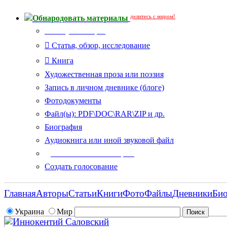
делитесь с миром!
Обнародовать материалы
Тип публикации
Статья, обзор, исследование
Книга
Художественная проза или поэзия
Запись в личном дневнике (блоге)
Фотодокументы
Файл(ы): PDF\DOC\RAR\ZIP и др.
Биография
Аудиокнига или иной звуковой файл
Дополнительные опции:
Создать голосование
Главная
Авторы
Статьи
Книги
Фото
Файлы
Дневники
Би
Украина
Мир
Иннокентий Саловский