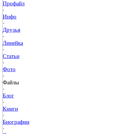
Профайл
·
Инфо
·
Друзья
·
Линейка
·
Статьи
·
Фото
·
Файлы
·
Блог
·
Книги
·
Биографии
·