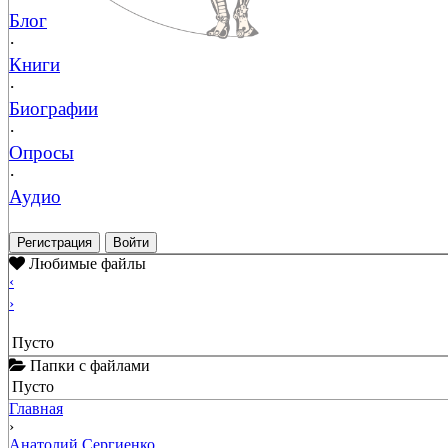
Блог
·
Книги
·
Биографии
·
Опросы
·
Аудио
Регистрация
Войти
Любимые файлы
‹
›
Пусто
Папки с файлами
Пусто
Главная
›
Анатолий Сергиенко