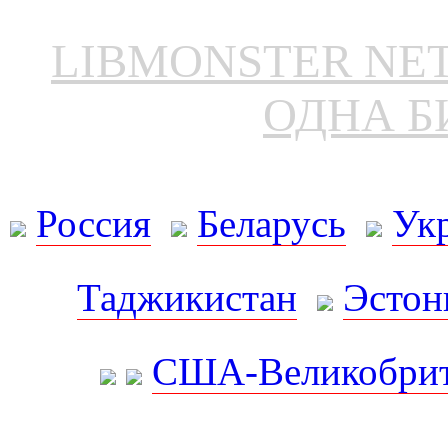
LIBMONSTER N
ОДНА Б
Россия
Беларусь
Ук
Таджикистан
Эстон
США-Великобрит