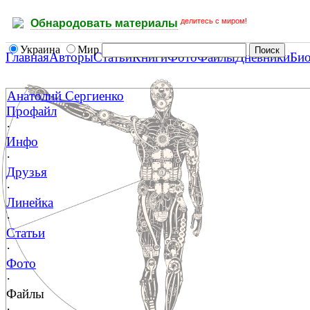
делитесь с миром!
Обнародовать материалы
Украина
Мир
Главная
Авторы
Статьи
Книги
Фото
Файлы
Дневники
Би
Анатолий Сергиенко
Профайл
·
Инфо
·
Друзья
·
Линейка
·
Статьи
·
Фото
·
Файлы
·