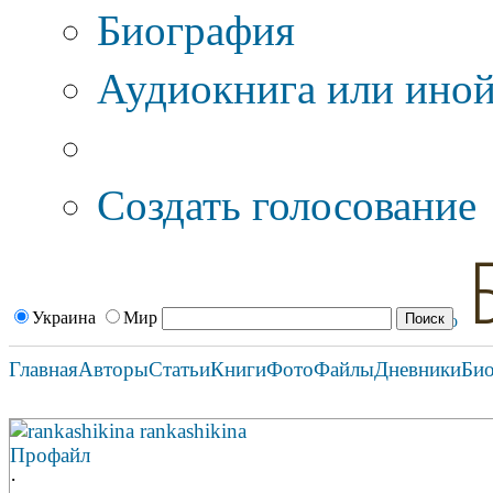
Биография
Аудиокнига или иной
Дополнительные оп
Создать голосование
Украина
Мир
Главная
Авторы
Статьи
Книги
Фото
Файлы
Дневники
Би
rankashikina rankashikina
Профайл
·