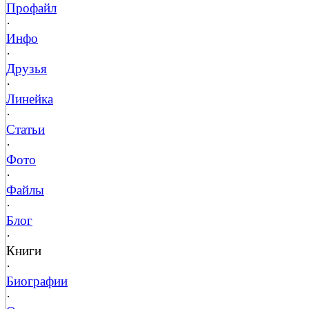
Профайл
·
Инфо
·
Друзья
·
Линейка
·
Статьи
·
Фото
·
Файлы
·
Блог
·
Книги
·
Биографии
·