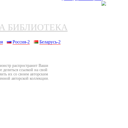
НА БИБЛИОТЕКА
ия
Россия-2
Беларусь-2
бмонстр распространит Ваши
е делиться ссылкой на свой
мить их со своим авторским
венной авторской коллекции.