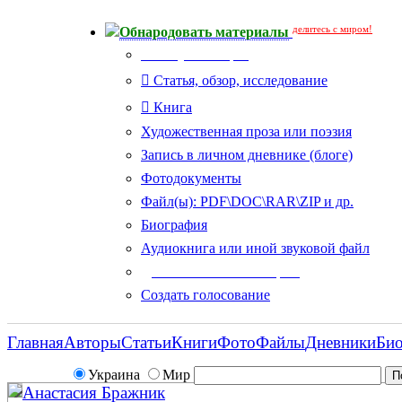
делитесь с миром!
Обнародовать материалы
Тип публикации
Статья, обзор, исследование
Книга
Художественная проза или поэзия
Запись в личном дневнике (блоге)
Фотодокументы
Файл(ы): PDF\DOC\RAR\ZIP и др.
Биография
Аудиокнига или иной звуковой файл
Дополнительные опции:
Создать голосование
Главная
Авторы
Статьи
Книги
Фото
Файлы
Дневники
Би
Украина
Мир
Анастасия Бражник