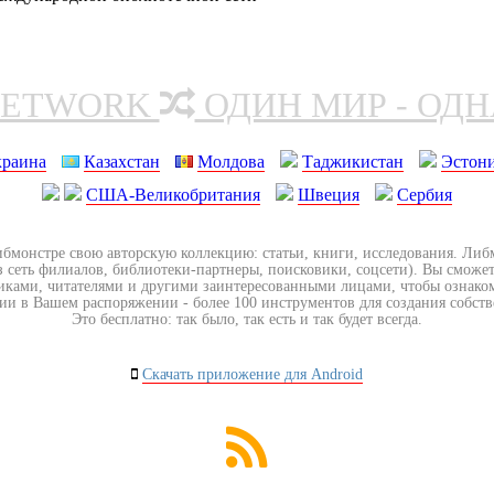
NETWORK
ОДИН МИР - ОД
краина
Казахстан
Молдова
Таджикистан
Эстон
США-Великобритания
Швеция
Сербия
ибмонстре свою авторскую коллекцию: статьи, книги, исследования. Ли
з сеть филиалов, библиотеки-партнеры, поисковики, соцсети). Вы сможет
иками, читателями и другими заинтересованными лицами, чтобы ознако
ии в Вашем распоряжении - более 100 инструментов для создания собст
Это бесплатно: так было, так есть и так будет всегда.
Скачать приложение для Android