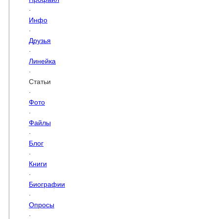
·
Инфо
·
Друзья
·
Линейка
·
Статьи
·
Фото
·
Файлы
·
Блог
·
Книги
·
Биографии
·
Опросы
·