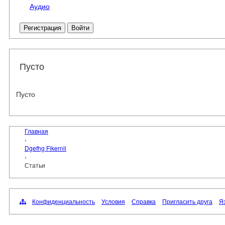
Аудио
Регистрация
Войти
Пусто
Пусто
Главная
›
Dgefhg Fikernil
›
Статьи
Конфиденциальность
Условия
Справка
Пригласить друга
Яз