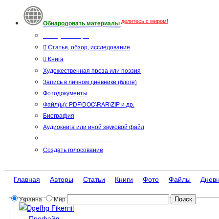
делитесь с миром!
Обнародовать материалы
Тип публикации
Статья, обзор, исследование
Книга
Художественная проза или поэзия
Запись в личном дневнике (блоге)
Фотодокументы
Файл(ы): PDF\DOC\RAR\ZIP и др.
Биография
Аудиокнига или иной звуковой файл
Дополнительные опции:
Создать голосование
Главная
Авторы
Статьи
Книги
Фото
Файлы
Днев
Украина
Мир
Dgefhg Fikernil
Профайл