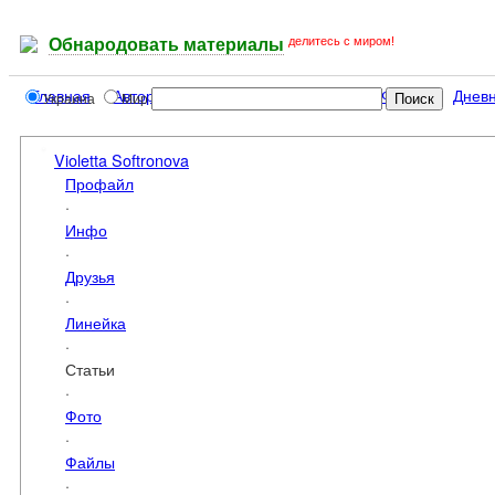
делитесь с миром!
Обнародовать материалы
Главная
Авторы
Статьи
Книги
Фото
Файлы
Днев
Украина
Мир
Violetta Softronova
Профайл
·
Инфо
·
Друзья
·
Линейка
·
Статьи
·
Фото
·
Файлы
·