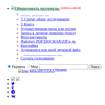
делитесь с миром!
Обнародовать материалы
Тип публикации
Статья, обзор, исследование
Книга
Художественная проза или поэзия
Запись в личном дневнике (блоге)
Фотодокументы
Файл(ы): PDF\DOC\RAR\ZIP и др.
Биография
Аудиокнига или иной звуковой файл
Дополнительные опции:
Создать голосование
Украина
Мир
Украины
БИБЛИОТЕКА