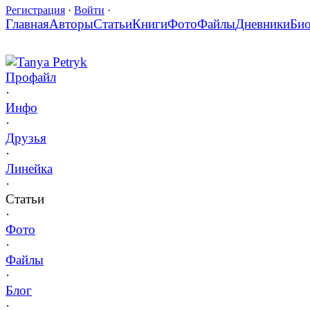
Регистрация
·
Войти
·
Главная
Авторы
Статьи
Книги
Фото
Файлы
Дневники
Би
Tanya Petryk
Профайл
·
Инфо
·
Друзья
·
Линейка
·
Статьи
·
Фото
·
Файлы
·
Блог
·