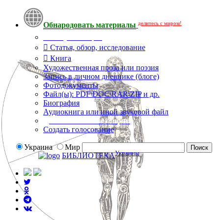
делитесь с миром!
Обнародовать материалы
Тип публикации
Статья, обзор, исследование
Книга
Художественная проза или поэзия
Запись в личном дневнике (блоге)
Фотодокументы
Файл(ы): PDF\DOC\RAR\ZIP и др.
Биография
Аудиокнига или иной звуковой файл
Дополнительные опции:
Создать голосование
Украина
Мир
Украины
БИБЛИОТЕКА