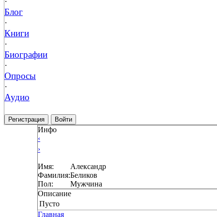
·
Блог
·
Книги
·
Биографии
·
Опросы
·
Аудио
Регистрация
Войти
Инфо
‹
›
Имя:
Александр
Фамилия:
Беликов
Пол:
Мужчина
Описание
Пусто
Главная