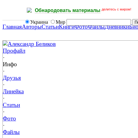
делитесь с миром!
Обнародовать материалы
Украина
Мир
Главная
Авторы
Статьи
Книги
Фото
Файлы
Дневники
Би
Александр Беликов
Профайл
·
Инфо
·
Друзья
·
Линейка
·
Статьи
·
Фото
·
Файлы