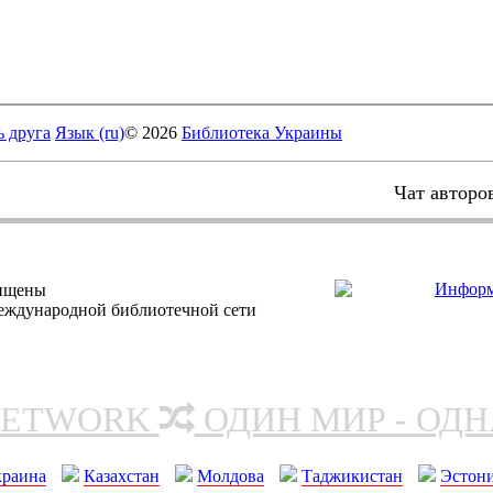
ь друга
Язык (ru)
© 2026
Библиотека Украины
Чат авторо
щищены
еждународной библиотечной сети
NETWORK
ОДИН МИР - ОД
краина
Казахстан
Молдова
Таджикистан
Эстон