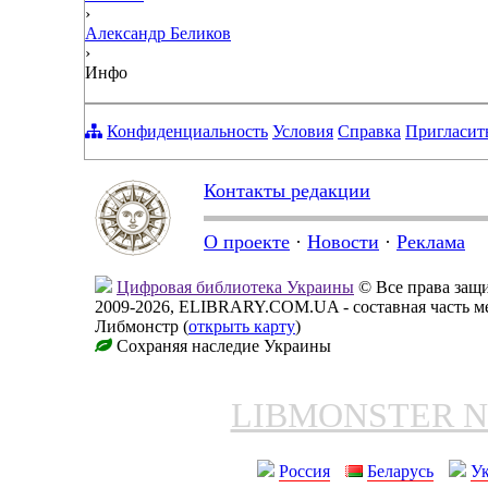
›
Александр Беликов
›
Инфо
Конфиденциальность
Условия
Справка
Пригласит
Контакты редакции
О проекте
·
Новости
·
Реклама
Цифровая библиотека Украины
© Все права за
2009-2026, ELIBRARY.COM.UA - составная часть м
Либмонстр (
открыть карту
)
Сохраняя наследие Украины
LIBMONSTER 
Россия
Беларусь
У