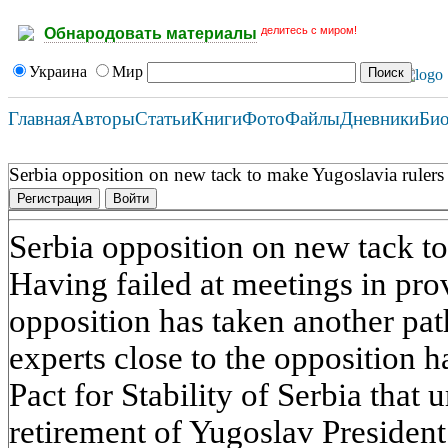
делитесь с миром!
Обнародовать материалы
Украина
Мир
Главная
Авторы
Статьи
Книги
Фото
Файлы
Дневники
Би
Serbia opposition on new tack to make Yugoslavia rulers
Регистрация
Войти
Serbia opposition on new tack t
Having failed at meetings in pro
opposition has taken another pa
experts close to the opposition h
Pact for Stability of Serbia that 
retirement of Yugoslav Presiden